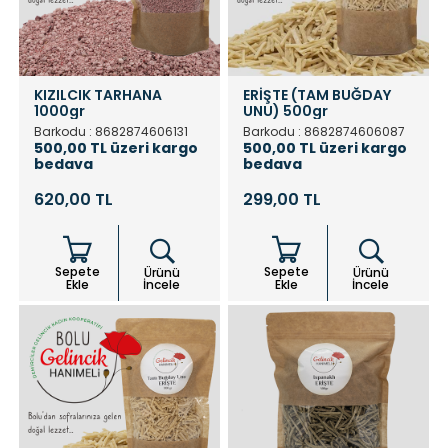
KIZILCIK TARHANA
ERİŞTE (TAM BUĞDAY
1000gr
UNU) 500gr
Barkodu : 8682874606131
Barkodu : 8682874606087
500,00 TL üzeri kargo
500,00 TL üzeri kargo
bedava
bedava
620,00 TL
299,00 TL
Sepete
Sepete
Ürünü
Ürünü
Ekle
İncele
Ekle
İncele