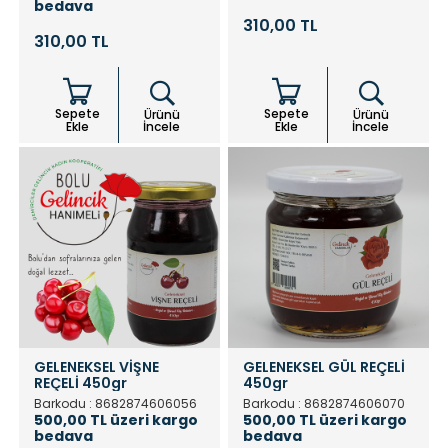
bedava
310,00 TL
310,00 TL
Sepete
Sepete
Ürünü
Ürünü
Ekle
İncele
Ekle
İncele
GELENEKSEL VİŞNE
GELENEKSEL GÜL REÇELİ
REÇELİ 450gr
450gr
Barkodu : 8682874606056
Barkodu : 8682874606070
500,00 TL üzeri kargo
500,00 TL üzeri kargo
bedava
bedava