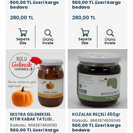
500,00 TL üzeri kargo
500,00 TL üzeri kargo
bedava
bedava
280,00 TL
280,00 TL
Sepete
Sepete
Ürünü
Ürünü
Ekle
İncele
Ekle
İncele
EKSTRA GELENEKSEL
KOZALAK REÇELİ 450gr
KITIR KABAK TATLISI
Barkodu : 8682874606049
450gr
500,00 TL üzeri kargo
Barkodu : 8682874606193
500,00 TL üzeri kargo
bedava