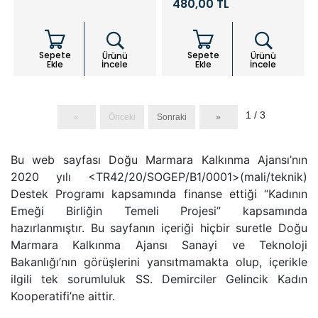
480,00 TL
Sepete
Sepete
Ürünü
Ürünü
Ekle
İncele
Ekle
İncele
1 / 3
«
Önceki
Sonraki
»
Bu web sayfası Doğu Marmara Kalkınma Ajansı’nın
2020 yılı <TR42/20/SOGEP/B1/0001>(mali/teknik)
Destek Programı kapsamında finanse ettiği “Kadının
Emeği Birliğin Temeli Projesi” kapsamında
hazırlanmıştır. Bu sayfanın içeriği hiçbir suretle Doğu
Marmara Kalkınma Ajansı Sanayi ve Teknoloji
Bakanlığı’nın görüşlerini yansıtmamakta olup, içerikle
ilgili tek sorumluluk SS. Demirciler Gelincik Kadın
Kooperatifi’ne aittir.