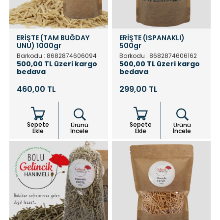
ERİŞTE (TAM BUĞDAY
ERİŞTE (ISPANAKLI)
UNU) 1000gr
500gr
Barkodu : 8682874606094
Barkodu : 8682874606162
500,00 TL üzeri kargo
500,00 TL üzeri kargo
bedava
bedava
460,00 TL
299,00 TL
Sepete
Sepete
Ürünü
Ürünü
Ekle
İncele
Ekle
İncele