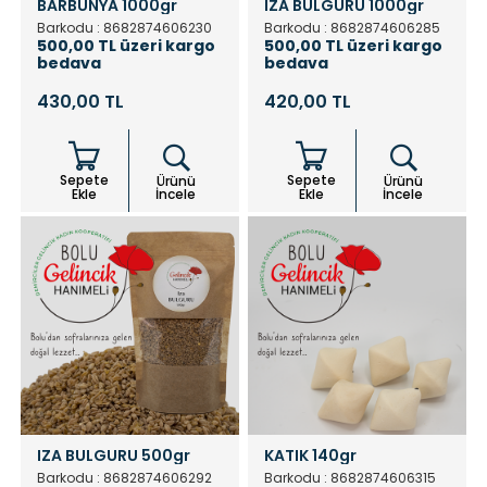
BARBUNYA 1000gr
IZA BULGURU 1000gr
Barkodu : 8682874606230
Barkodu : 8682874606285
500,00 TL üzeri kargo
500,00 TL üzeri kargo
bedava
bedava
430,00 TL
420,00 TL
Sepete
Sepete
Ürünü
Ürünü
Ekle
İncele
Ekle
İncele
IZA BULGURU 500gr
KATIK 140gr
Barkodu : 8682874606292
Barkodu : 8682874606315