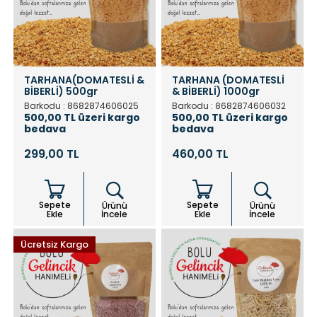
TARHANA(DOMATESLİ &
TARHANA (DOMATESLİ
BİBERLİ) 500gr
& BİBERLİ) 1000gr
Barkodu : 8682874606025
Barkodu : 8682874606032
500,00 TL üzeri kargo
500,00 TL üzeri kargo
bedava
bedava
299,00 TL
460,00 TL
Sepete
Sepete
Ürünü
Ürünü
Ekle
İncele
Ekle
İncele
Ücretsiz Kargo