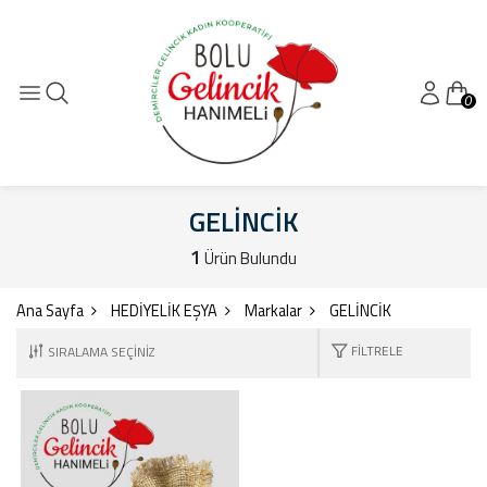
0
GELİNCİK
1
Ürün Bulundu
Ana Sayfa
HEDİYELİK EŞYA
Markalar
GELİNCİK
FILTRELE