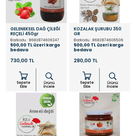
GELENEKSEL DAĞ ÇİLEĞİ
KOZALAK ŞURUBU 350
REÇELİ 450gr
GR
Barkodu : 8682874606247
Barkodu : 8682874606506
500,00 TL üzeri kargo
500,00 TL üzeri kargo
bedava
bedava
730,00 TL
280,00 TL
Sepete
Sepete
Ürünü
Ürünü
Ekle
İncele
Ekle
İncele