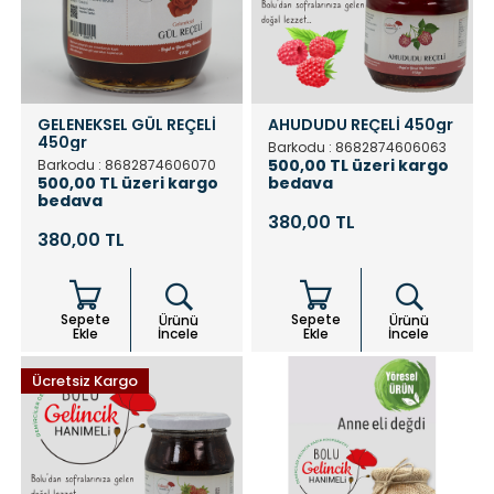
GELENEKSEL GÜL REÇELİ
AHUDUDU REÇELİ 450gr
450gr
Barkodu : 8682874606063
500,00 TL üzeri kargo
Barkodu : 8682874606070
500,00 TL üzeri kargo
bedava
bedava
380,00 TL
380,00 TL
Sepete
Sepete
Ürünü
Ürünü
Ekle
İncele
Ekle
İncele
Ücretsiz Kargo