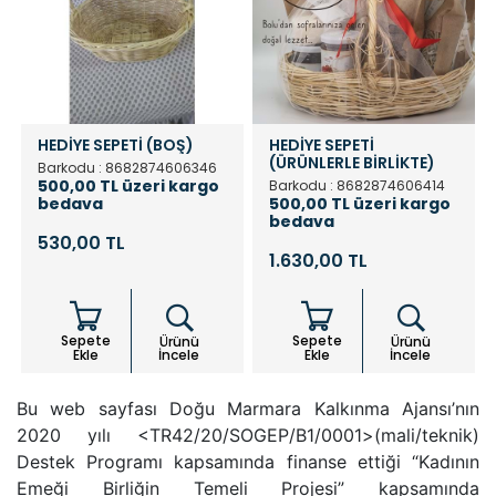
HEDİYE SEPETİ (BOŞ)
HEDİYE SEPETİ
(ÜRÜNLERLE BİRLİKTE)
Barkodu : 8682874606346
500,00 TL üzeri kargo
Barkodu : 8682874606414
bedava
500,00 TL üzeri kargo
bedava
530,00 TL
1.630,00 TL
Sepete
Sepete
Ürünü
Ürünü
Ekle
İncele
Ekle
İncele
Bu web sayfası Doğu Marmara Kalkınma Ajansı’nın
2020 yılı <TR42/20/SOGEP/B1/0001>(mali/teknik)
Destek Programı kapsamında finanse ettiği “Kadının
Emeği Birliğin Temeli Projesi” kapsamında