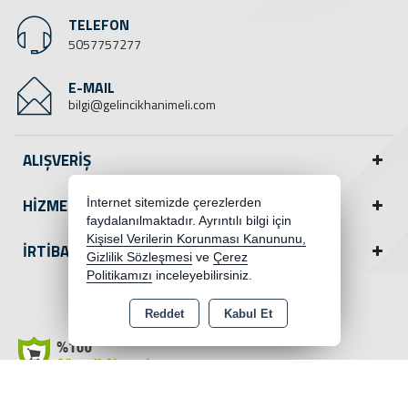
TELEFON
5057757277
E-MAIL
bilgi@gelincikhanimeli.com
ALIŞVERİŞ
HİZMETLER
İnternet sitemizde çerezlerden
faydalanılmaktadır. Ayrıntılı bilgi için
Kişisel Verilerin Korunması Kanununu,
İRTİBAT
Gizlilik Sözleşmesi
ve
Çerez
Politikamızı
inceleyebilirsiniz.
Facebook
Reddet
Kabul Et