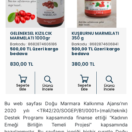
GELENEKSEL KIZILCIK
KUŞBURNU MARMELATI
MARMELATI 1000gr
350 g
Barkodu : 8682874606186
Barkodu : 8682874606841
500,00 TL üzeri kargo
500,00 TL üzeri kargo
bedava
bedava
830,00 TL
380,00 TL
Sepete
Sepete
Ürünü
Ürünü
Ekle
İncele
Ekle
İncele
Bu web sayfası Doğu Marmara Kalkınma Ajansı’nın
2020 yılı <TR42/20/SOGEP/B1/0001>(mali/teknik)
Destek Programı kapsamında finanse ettiği “Kadının
Emeği Birliğin Temeli Projesi” kapsamında
hazırlanmıştır. Bu sayfanın içeriği hiçbir suretle Doğu