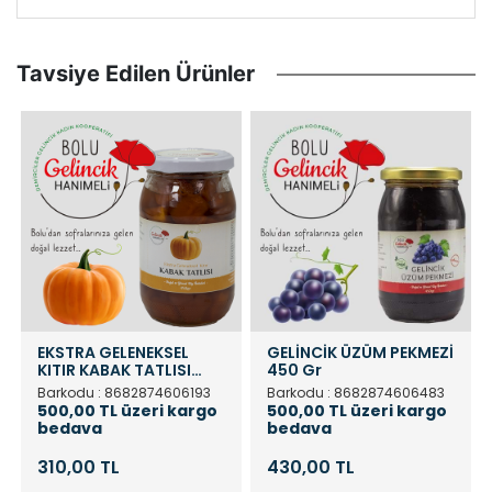
Tavsiye Edilen Ürünler
EKSTRA GELENEKSEL
GELİNCİK ÜZÜM PEKMEZİ
KITIR KABAK TATLISI
450 Gr
450gr
Barkodu : 8682874606193
Barkodu : 8682874606483
500,00 TL üzeri kargo
500,00 TL üzeri kargo
bedava
bedava
310,00 TL
430,00 TL