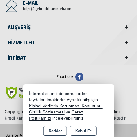
E-MAIL
bilgi@gelincikhanimeli.com
ALIŞVERİŞ
HİZMETLER
İRTİBAT
Facebook
İnternet sitemizde çerezlerden
faydalanılmaktadır. Ayrıntılı bilgi için
Kişisel Verilerin Korunması Kanununu,
Copyright 2026 gelincikhanimeli.com - Tüm hakları saklıdır.
Gizlilik Sözleşmesi
ve
Çerez
Kredi kartı bilgileriniz 256bit SSL sertifikası ile korunmaktadır.
Politikamızı
inceleyebilirsiniz.
Reddet
Kabul Et
Bu site AKINSOFT E-Ticaret ile hazırlanmıştır.