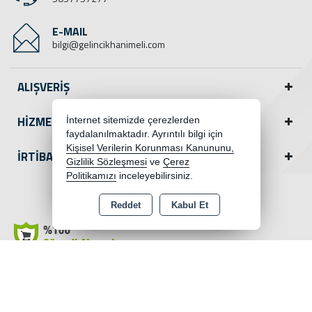
E-MAIL
bilgi@gelincikhanimeli.com
ALIŞVERİŞ
HİZMETLER
İnternet sitemizde çerezlerden
faydalanılmaktadır. Ayrıntılı bilgi için
Kişisel Verilerin Korunması Kanununu,
İRTİBAT
Gizlilik Sözleşmesi
ve
Çerez
Politikamızı
inceleyebilirsiniz.
Facebook
Reddet
Kabul Et
Copyright 2026 gelincikhanimeli.com - Tüm hakları saklıdır.
Kredi kartı bilgileriniz 256bit SSL sertifikası ile korunmaktadır.