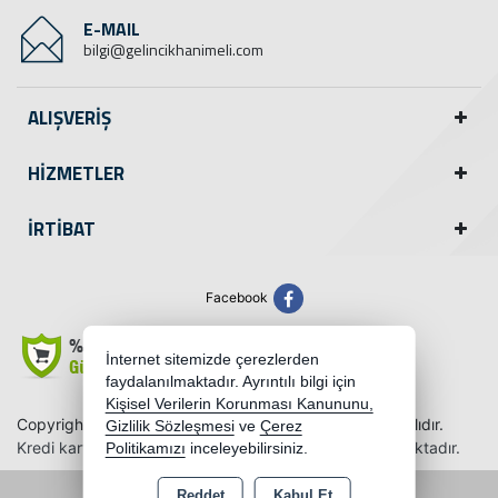
E-MAIL
bilgi@gelincikhanimeli.com
ALIŞVERİŞ
HİZMETLER
İRTİBAT
Facebook
İnternet sitemizde çerezlerden
faydalanılmaktadır. Ayrıntılı bilgi için
Kişisel Verilerin Korunması Kanununu,
Copyright 2026 gelincikhanimeli.com - Tüm hakları saklıdır.
Gizlilik Sözleşmesi
ve
Çerez
Kredi kartı bilgileriniz 256bit SSL sertifikası ile korunmaktadır.
Politikamızı
inceleyebilirsiniz.
Reddet
Kabul Et